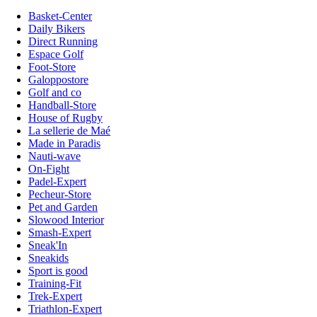
Basket-Center
Daily Bikers
Direct Running
Espace Golf
Foot-Store
Galoppostore
Golf and co
Handball-Store
House of Rugby
La sellerie de Maé
Made in Paradis
Nauti-wave
On-Fight
Padel-Expert
Pecheur-Store
Pet and Garden
Slowood Interior
Smash-Expert
Sneak'In
Sneakids
Sport is good
Training-Fit
Trek-Expert
Triathlon-Expert