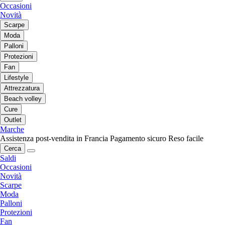
Occasioni
Novità
Scarpe
Moda
Palloni
Protezioni
Fan
Lifestyle
Attrezzatura
Beach volley
Cure
Outlet
Marche
Assistenza post-vendita in Francia
Pagamento sicuro
Reso facile
Cerca
Saldi
Occasioni
Novità
Scarpe
Moda
Palloni
Protezioni
Fan