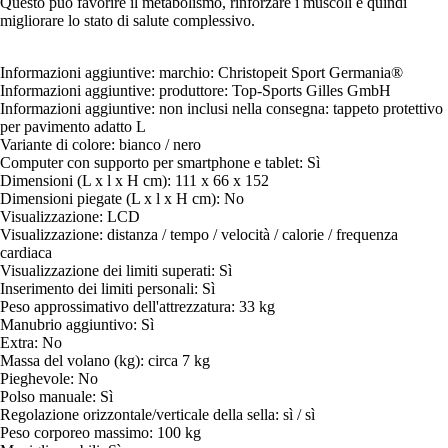
Questo può favorire il metabolismo, rinforzare i muscoli e quindi
migliorare lo stato di salute complessivo.
Informazioni aggiuntive: marchio: Christopeit Sport Germania®
Informazioni aggiuntive: produttore: Top-Sports Gilles GmbH
Informazioni aggiuntive: non inclusi nella consegna: tappeto protettivo
per pavimento adatto L
Variante di colore: bianco / nero
Computer con supporto per smartphone e tablet: Sì
Dimensioni (L x l x H cm): 111 x 66 x 152
Dimensioni piegate (L x l x H cm): No
Visualizzazione: LCD
Visualizzazione: distanza / tempo / velocità / calorie / frequenza
cardiaca
Visualizzazione dei limiti superati: Sì
Inserimento dei limiti personali: Sì
Peso approssimativo dell'attrezzatura: 33 kg
Manubrio aggiuntivo: Sì
Extra: No
Massa del volano (kg): circa 7 kg
Pieghevole: No
Polso manuale: Sì
Regolazione orizzontale/verticale della sella: sì / sì
Peso corporeo massimo: 100 kg