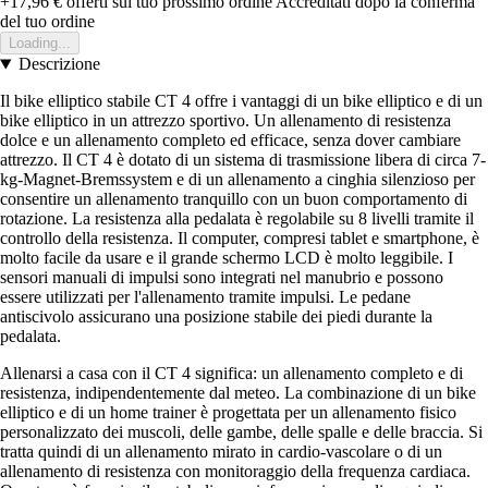
+17,96 €
offerti sul tuo prossimo ordine
Accreditati dopo la conferma
del tuo ordine
Loading...
Descrizione
Il bike elliptico stabile CT 4 offre i vantaggi di un bike elliptico e di un
bike elliptico in un attrezzo sportivo. Un allenamento di resistenza
dolce e un allenamento completo ed efficace, senza dover cambiare
attrezzo. Il CT 4 è dotato di un sistema di trasmissione libera di circa 7-
kg-Magnet-Bremssystem e di un allenamento a cinghia silenzioso per
consentire un allenamento tranquillo con un buon comportamento di
rotazione. La resistenza alla pedalata è regolabile su 8 livelli tramite il
controllo della resistenza. Il computer, compresi tablet e smartphone, è
molto facile da usare e il grande schermo LCD è molto leggibile. I
sensori manuali di impulsi sono integrati nel manubrio e possono
essere utilizzati per l'allenamento tramite impulsi. Le pedane
antiscivolo assicurano una posizione stabile dei piedi durante la
pedalata.
Allenarsi a casa con il CT 4 significa: un allenamento completo e di
resistenza, indipendentemente dal meteo. La combinazione di un bike
elliptico e di un home trainer è progettata per un allenamento fisico
personalizzato dei muscoli, delle gambe, delle spalle e delle braccia. Si
tratta quindi di un allenamento mirato in cardio-vascolare o di un
allenamento di resistenza con monitoraggio della frequenza cardiaca.