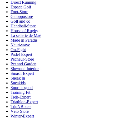
Direct Running
Espace Golf
Foot-Store
Galoppostore
Golf and co
Handball-Store
House of Rugby
La sellerie de Maé
Made in Paradis
Nauti-wave
On-Fight
Padel-Expert
Pecheur-Store
Pet and Garden
Slowood Interior
Smash-Expert
Sneak'In
Sneakids
Sport is good
Training-Fit
Trek-Expert
Triathlon-Expert
TripNBikers
Vélo-Store
Winter-Expert