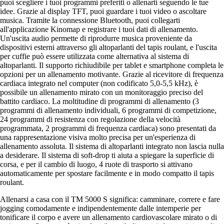
puoi scegliere i tuoi programmi preferiti o allenarti seguendo le tue
idee. Grazie al display TFT, puoi guardare i tuoi video o ascoltare
musica. Tramite la connessione Bluetooth, puoi collegarti
all'applicazione Kinomap e registrare i tuoi dati di allenamento.
Un'uscita audio permette di riprodurre musica proveniente da
dispositivi esterni attraverso gli altoparlanti del tapis roulant, e l'uscita
per cuffie può essere utilizzata come alternativa al sistema di
altoparlanti. Il supporto richiudibile per tablet e smartphone completa le
opzioni per un allenamento motivante. Grazie al ricevitore di frequenza
cardiaca integrato nel computer (non codificato 5,0-5,5 kHz), è
possibile un allenamento mirato con un monitoraggio preciso del
battito cardiaco. La moltitudine di programmi di allenamento (3
programmi di allenamento individuali, 6 programmi di competizione,
24 programmi di resistenza con regolazione della velocità
programmata, 2 programmi di frequenza cardiaca) sono presentati da
una rappresentazione visiva molto precisa per un'esperienza di
allenamento assoluta. Il sistema di altoparlanti integrato non lascia nulla
a desiderare. Il sistema di soft-drop ti aiuta a spiegare la superficie di
corsa, e per il cambio di luogo, 4 ruote di trasporto si attivano
automaticamente per spostare facilmente e in modo compatto il tapis
roulant.
Allenarsi a casa con il TM 5000 S significa: camminare, correre e fare
jogging comodamente e indipendentemente dalle intemperie per
tonificare il corpo e avere un allenamento cardiovascolare mirato o di