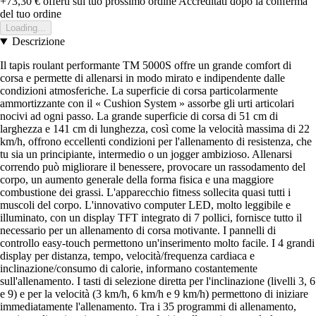
+73,30 €
offerti sul tuo prossimo ordine
Accreditati dopo la conferma
del tuo ordine
Loading...
Descrizione
Il tapis roulant performante TM 5000S offre un grande comfort di
corsa e permette di allenarsi in modo mirato e indipendente dalle
condizioni atmosferiche. La superficie di corsa particolarmente
ammortizzante con il « Cushion System » assorbe gli urti articolari
nocivi ad ogni passo. La grande superficie di corsa di 51 cm di
larghezza e 141 cm di lunghezza, così come la velocità massima di 22
km/h, offrono eccellenti condizioni per l'allenamento di resistenza, che
tu sia un principiante, intermedio o un jogger ambizioso. Allenarsi
correndo può migliorare il benessere, provocare un rassodamento del
corpo, un aumento generale della forma fisica e una maggiore
combustione dei grassi. L'apparecchio fitness sollecita quasi tutti i
muscoli del corpo. L'innovativo computer LED, molto leggibile e
illuminato, con un display TFT integrato di 7 pollici, fornisce tutto il
necessario per un allenamento di corsa motivante. I pannelli di
controllo easy-touch permettono un'inserimento molto facile. I 4 grandi
display per distanza, tempo, velocità/frequenza cardiaca e
inclinazione/consumo di calorie, informano costantemente
sull'allenamento. I tasti di selezione diretta per l'inclinazione (livelli 3, 6
e 9) e per la velocità (3 km/h, 6 km/h e 9 km/h) permettono di iniziare
immediatamente l'allenamento. Tra i 35 programmi di allenamento,