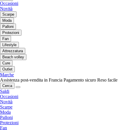
Occasioni
Novità
Scarpe
Moda
Palloni
Protezioni
Fan
Lifestyle
Attrezzatura
Beach volley
Cure
Outlet
Marche
Assistenza post-vendita in Francia
Pagamento sicuro
Reso facile
Cerca
Saldi
Occasioni
Novità
Scarpe
Moda
Palloni
Protezioni
Fan