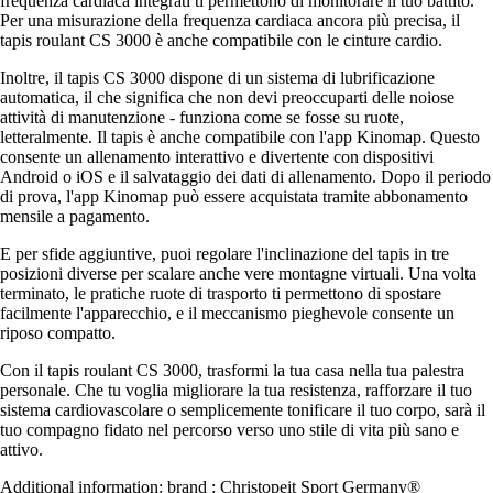
frequenza cardiaca integrati ti permettono di monitorare il tuo battito.
Per una misurazione della frequenza cardiaca ancora più precisa, il
tapis roulant CS 3000 è anche compatibile con le cinture cardio.
Inoltre, il tapis CS 3000 dispone di un sistema di lubrificazione
automatica, il che significa che non devi preoccuparti delle noiose
attività di manutenzione - funziona come se fosse su ruote,
letteralmente. Il tapis è anche compatibile con l'app Kinomap. Questo
consente un allenamento interattivo e divertente con dispositivi
Android o iOS e il salvataggio dei dati di allenamento. Dopo il periodo
di prova, l'app Kinomap può essere acquistata tramite abbonamento
mensile a pagamento.
E per sfide aggiuntive, puoi regolare l'inclinazione del tapis in tre
posizioni diverse per scalare anche vere montagne virtuali. Una volta
terminato, le pratiche ruote di trasporto ti permettono di spostare
facilmente l'apparecchio, e il meccanismo pieghevole consente un
riposo compatto.
Con il tapis roulant CS 3000, trasformi la tua casa nella tua palestra
personale. Che tu voglia migliorare la tua resistenza, rafforzare il tuo
sistema cardiovascolare o semplicemente tonificare il tuo corpo, sarà il
tuo compagno fidato nel percorso verso uno stile di vita più sano e
attivo.
Additional information: brand : Christopeit Sport Germany®