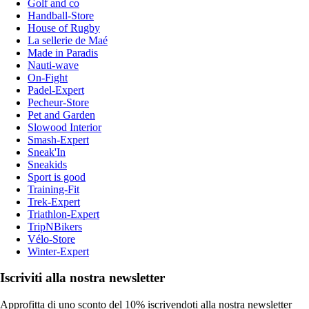
Golf and co
Handball-Store
House of Rugby
La sellerie de Maé
Made in Paradis
Nauti-wave
On-Fight
Padel-Expert
Pecheur-Store
Pet and Garden
Slowood Interior
Smash-Expert
Sneak'In
Sneakids
Sport is good
Training-Fit
Trek-Expert
Triathlon-Expert
TripNBikers
Vélo-Store
Winter-Expert
Iscriviti alla nostra newsletter
Approfitta di uno sconto del 10% iscrivendoti alla nostra newsletter