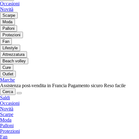
Occasioni
Novità
Scarpe
Moda
Palloni
Protezioni
Fan
Lifestyle
Attrezzatura
Beach volley
Cure
Outlet
Marche
Assistenza post-vendita in Francia
Pagamento sicuro
Reso facile
Cerca
Saldi
Occasioni
Novità
Scarpe
Moda
Palloni
Protezioni
Fan