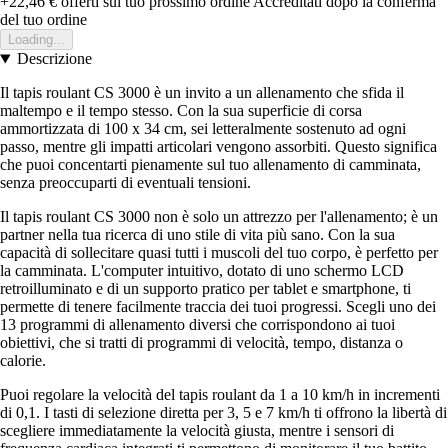
+22,46 €
offerti sul tuo prossimo ordine
Accreditati dopo la conferma
del tuo ordine
Loading...
Descrizione
Il tapis roulant CS 3000 è un invito a un allenamento che sfida il
maltempo e il tempo stesso. Con la sua superficie di corsa
ammortizzata di 100 x 34 cm, sei letteralmente sostenuto ad ogni
passo, mentre gli impatti articolari vengono assorbiti. Questo significa
che puoi concentarti pienamente sul tuo allenamento di camminata,
senza preoccuparti di eventuali tensioni.
Il tapis roulant CS 3000 non è solo un attrezzo per l'allenamento; è un
partner nella tua ricerca di uno stile di vita più sano. Con la sua
capacità di sollecitare quasi tutti i muscoli del tuo corpo, è perfetto per
la camminata. L'computer intuitivo, dotato di uno schermo LCD
retroilluminato e di un supporto pratico per tablet e smartphone, ti
permette di tenere facilmente traccia dei tuoi progressi. Scegli uno dei
13 programmi di allenamento diversi che corrispondono ai tuoi
obiettivi, che si tratti di programmi di velocità, tempo, distanza o
calorie.
Puoi regolare la velocità del tapis roulant da 1 a 10 km/h in incrementi
di 0,1. I tasti di selezione diretta per 3, 5 e 7 km/h ti offrono la libertà di
scegliere immediatamente la velocità giusta, mentre i sensori di