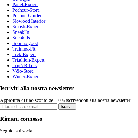
Padel-Expert
Pecheur-Store
Pet and Garden
Slowood Interior
Smash-Expert
Sneak'In
Sneakids
Sport is good
Training-Fit
Trek-Expert
Triathlon-Expert
TripNBikers
Vélo-Store
Winter-Expert
Iscriviti alla nostra newsletter
Approfitta di uno sconto del 10% iscrivendoti alla nostra newsletter
Iscriviti
Rimani connesso
Seguici sui social