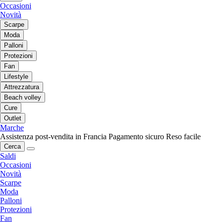
Occasioni
Novità
Scarpe
Moda
Palloni
Protezioni
Fan
Lifestyle
Attrezzatura
Beach volley
Cure
Outlet
Marche
Assistenza post-vendita in Francia
Pagamento sicuro
Reso facile
Cerca
Saldi
Occasioni
Novità
Scarpe
Moda
Palloni
Protezioni
Fan