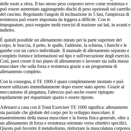
delle ruote a sfera. Il tuo stesso peso corporeo serve come resistenza e
può essere aumentato aggiungendo dischi di peso opzionali sul carrello
del cuscino. Regolando l'angolo di inclinazione in 5 fasi, l'ampiezza di
resistenza può essere impostata da leggera a difficile. Con le
impugnature, puoi eseguire molti esercizi di trazione sui lati, in avanti e
indietro.
È quindi possibile un allenamento mirato per la parte superiore del
corpo, le braccia, il petto, le spalle, l'addome, la schiena, i fianchi e le
gambe con un carico individuale. Il manuale di allenamento separato e
completo fornisce informazioni sul tipo e sull'esecuzione degli esercizi.
Così, puoi creare il tuo piano di allenamento e lavorare sia sulla massa
muscolare che sulla forza e resistenza grazie a un programma di
allenamento completo.
Con la consegna, il TE 1000 è quasi completamente montato e può
essere utilizzato immediatamente dopo essere stato aperto. Grazie al
meccanismo di piegatura, l'attrezzo può anche essere ripiegato
rapidamente per risparmiare spazio e essere riposto.
Allenarsi a casa con il Total Exerciser TE 1000 significa: allenamento
sia parziale che globale del corpo per lo sviluppo muscolare, il
mantenimento della massa muscolare e la forma fisica generale, oltre a
un allenamento di forza e resistenza orientato verso obiettivi specifici.
Questo può favorire il metabolismo, rinforzare la muscolatura corporea