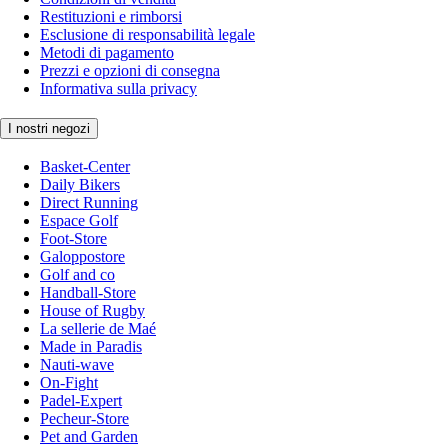
Restituzioni e rimborsi
Esclusione di responsabilità legale
Metodi di pagamento
Prezzi e opzioni di consegna
Informativa sulla privacy
I nostri negozi
Basket-Center
Daily Bikers
Direct Running
Espace Golf
Foot-Store
Galoppostore
Golf and co
Handball-Store
House of Rugby
La sellerie de Maé
Made in Paradis
Nauti-wave
On-Fight
Padel-Expert
Pecheur-Store
Pet and Garden