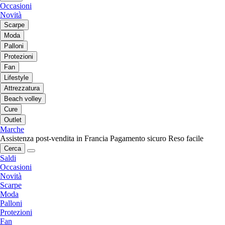
Occasioni
Novità
Scarpe
Moda
Palloni
Protezioni
Fan
Lifestyle
Attrezzatura
Beach volley
Cure
Outlet
Marche
Assistenza post-vendita in Francia
Pagamento sicuro
Reso facile
Cerca
Saldi
Occasioni
Novità
Scarpe
Moda
Palloni
Protezioni
Fan