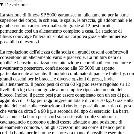
Descrizione
La stazione di fitness SP 5000 garantisce un allenamento per la parte
superiore del corpo, la schiena, le spalle, le braccia, gli addominali e le
gambe con un carico personalizzato grazie ai 12 pesi forniti,
permettendo così un allenamento completo a casa. La stazione di
fitness coinvolge l'intera muscolatura corporea grazie alle numerose
possibilità di esercizi.
La regolazione dell'altezza della sedia e i grandi cuscini confortevoli
consentono un allenamento vario e piacevole. La finitura nera di
qualità e i cuscini realizzati con attenzione e coordinati, con cuciture e
rivestimento posteriore, conferiscono alla SP 5000 un aspetto
particolarmente attraente. Il modulo combinato di panca e butterfly, con
grandi cuscini per le braccia e diverse opzioni di presa, invita
all'allenamento. Il pacco pesi di circa 60 kg può essere regolato su 12
livelli di 5 kg ciascuno grazie a un semplice riposizionamento del
blocco. Inoltre, il pacco pesi può essere completato con un set di pesi
aggiuntivi di 10 kg per raggiungere un totale di circa 70 kg. Grazie alla
guida dei cavi e alla costruzione di rinvio, è possibile un carico di peso
che varia da circa 5 a 90 kg, a seconda del tipo di esercizio. La barra
latissimus e la barra per il curl sono estensibili utilizzando una
catena/gancio e possono quindi essere adattate a una posizione di
allenamento comoda. Con gli accessori inclusi come il banco per il
curl, la banda per le gambe e la presa a mano, è possibile eseguire