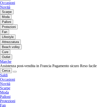
Occasioni
Novità
Scarpe
Moda
Palloni
Protezioni
Fan
Lifestyle
Attrezzatura
Beach volley
Cure
Outlet
Marche
Assistenza post-vendita in Francia
Pagamento sicuro
Reso facile
Cerca
Saldi
Occasioni
Novità
Scarpe
Moda
Palloni
Protezioni
Fan