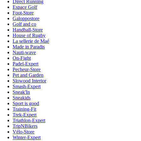
Direct Running
Espace Golf
Foot-Store
Galoppostore
Golf and co
Handball-Store
House of Rugby
La sellerie de Maé
Made in Paradis
Nauti-wave
On-Fight
Padel-Expert
Pecheur-Store
Pet and Garden
Slowood Interior
Smash-Expert
Sneak'In
Sneakids
Sport is good
Training-Fit
Trek-Expert
Triathlon-Expert
TripNBikers
Vélo-Store
Winter-Expert