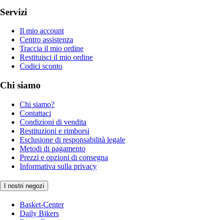
Servizi
Il mio account
Centro assistenza
Traccia il mio ordine
Restituisci il mio ordine
Codici sconto
Chi siamo
Chi siamo?
Contattaci
Condizioni di vendita
Restituzioni e rimborsi
Esclusione di responsabilità legale
Metodi di pagamento
Prezzi e opzioni di consegna
Informativa sulla privacy
I nostri negozi
Basket-Center
Daily Bikers