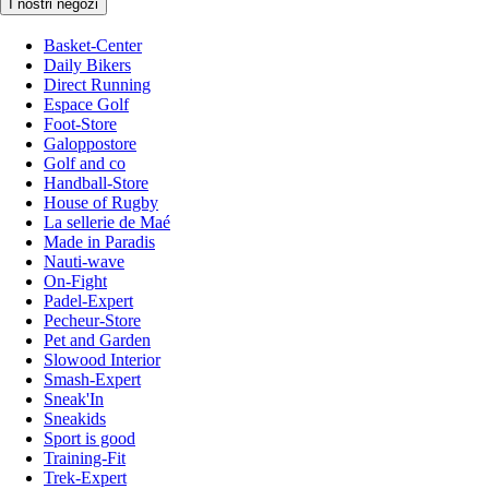
I nostri negozi
Basket-Center
Daily Bikers
Direct Running
Espace Golf
Foot-Store
Galoppostore
Golf and co
Handball-Store
House of Rugby
La sellerie de Maé
Made in Paradis
Nauti-wave
On-Fight
Padel-Expert
Pecheur-Store
Pet and Garden
Slowood Interior
Smash-Expert
Sneak'In
Sneakids
Sport is good
Training-Fit
Trek-Expert