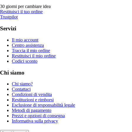
30 giorni per cambiare idea
Restituisci il tuo ordine
Trustpilot
Servizi
Il mio account
Centro assistenza
Traccia il mio ordine
Restituisci il mio ordine
Codici sconto
Chi siamo
Chi siamo?
Contattaci
Condizioni di vendita
Restituzioni e rimborsi
Esclusione di responsabilità legale
Metodi di pagamento
Prezzi e opzioni di consegna
Informativa sulla privacy