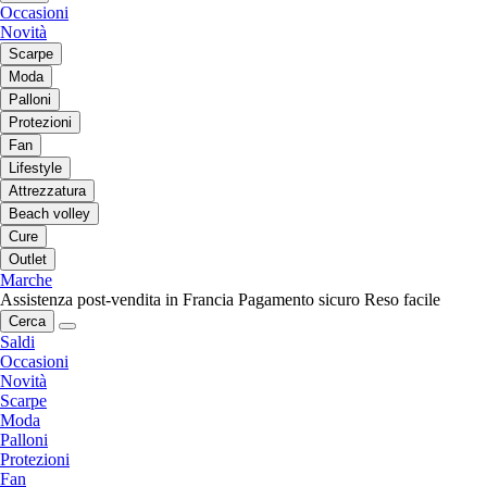
Occasioni
Novità
Scarpe
Moda
Palloni
Protezioni
Fan
Lifestyle
Attrezzatura
Beach volley
Cure
Outlet
Marche
Assistenza post-vendita in Francia
Pagamento sicuro
Reso facile
Cerca
Saldi
Occasioni
Novità
Scarpe
Moda
Palloni
Protezioni
Fan