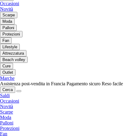
Occasioni
Novità
Scarpe
Moda
Palloni
Protezioni
Fan
Lifestyle
Attrezzatura
Beach volley
Cure
Outlet
Marche
Assistenza post-vendita in Francia
Pagamento sicuro
Reso facile
Cerca
Saldi
Occasioni
Novità
Scarpe
Moda
Palloni
Protezioni
Fan