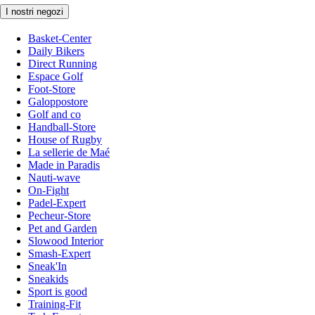
I nostri negozi
Basket-Center
Daily Bikers
Direct Running
Espace Golf
Foot-Store
Galoppostore
Golf and co
Handball-Store
House of Rugby
La sellerie de Maé
Made in Paradis
Nauti-wave
On-Fight
Padel-Expert
Pecheur-Store
Pet and Garden
Slowood Interior
Smash-Expert
Sneak'In
Sneakids
Sport is good
Training-Fit