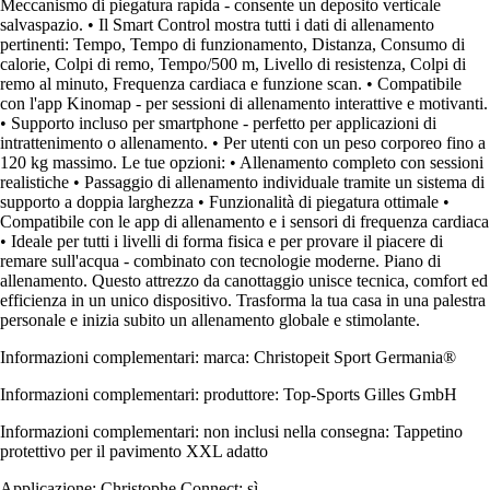
Meccanismo di piegatura rapida - consente un deposito verticale
salvaspazio. • Il Smart Control mostra tutti i dati di allenamento
pertinenti: Tempo, Tempo di funzionamento, Distanza, Consumo di
calorie, Colpi di remo, Tempo/500 m, Livello di resistenza, Colpi di
remo al minuto, Frequenza cardiaca e funzione scan. • Compatibile
con l'app Kinomap - per sessioni di allenamento interattive e motivanti.
• Supporto incluso per smartphone - perfetto per applicazioni di
intrattenimento o allenamento. • Per utenti con un peso corporeo fino a
120 kg massimo. Le tue opzioni: • Allenamento completo con sessioni
realistiche • Passaggio di allenamento individuale tramite un sistema di
supporto a doppia larghezza • Funzionalità di piegatura ottimale •
Compatibile con le app di allenamento e i sensori di frequenza cardiaca
• Ideale per tutti i livelli di forma fisica e per provare il piacere di
remare sull'acqua - combinato con tecnologie moderne. Piano di
allenamento. Questo attrezzo da canottaggio unisce tecnica, comfort ed
efficienza in un unico dispositivo. Trasforma la tua casa in una palestra
personale e inizia subito un allenamento globale e stimolante.
Informazioni complementari: marca: Christopeit Sport Germania®
Informazioni complementari: produttore: Top-Sports Gilles GmbH
Informazioni complementari: non inclusi nella consegna: Tappetino
protettivo per il pavimento XXL adatto
Applicazione: Christophe Connect: sì