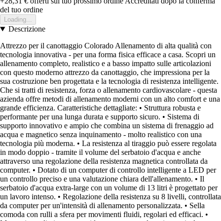
+28,31 €
offerti sul tuo prossimo ordine
Accreditati dopo la conferma
del tuo ordine
Loading...
Descrizione
Attrezzo per il canottaggio Colorado Allenamento di alta qualità con
tecnologia innovativa - per una forma fisica efficace a casa. Scopri un
allenamento completo, realistico e a basso impatto sulle articolazioni
con questo moderno attrezzo da canottaggio, che impressiona per la
sua costruzione ben progettata e la tecnologia di resistenza intelligente.
Che si tratti di resistenza, forza o allenamento cardiovascolare - questa
azienda offre metodi di allenamento moderni con un alto comfort e una
grande efficienza. Caratteristiche dettagliate: • Struttura robusta e
performante per una lunga durata e supporto sicuro. • Sistema di
supporto innovativo e ampio che combina un sistema di frenaggio ad
acqua e magnetico senza inquinamento - molto realistico con una
tecnologia più moderna. • La resistenza al tiraggio può essere regolata
in modo doppio - tramite il volume del serbatoio d'acqua e anche
attraverso una regolazione della resistenza magnetica controllata da
computer. • Dotato di un computer di controllo intelligente a LED per
un controllo preciso e una valutazione chiara dell'allenamento. • Il
serbatoio d'acqua extra-large con un volume di 13 litri è progettato per
un lavoro intenso. • Regolazione della resistenza su 8 livelli, controllata
da computer per un'intensità di allenamento personalizzata. • Sella
comoda con rulli a sfera per movimenti fluidi, regolari ed efficaci. •