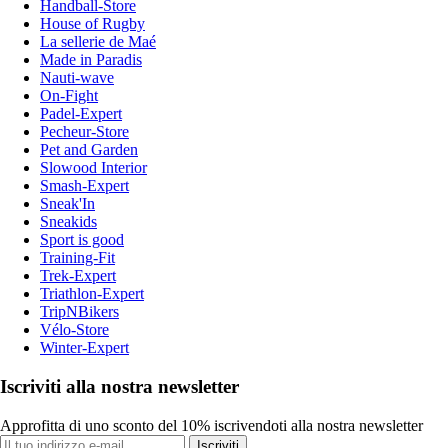
Handball-Store
House of Rugby
La sellerie de Maé
Made in Paradis
Nauti-wave
On-Fight
Padel-Expert
Pecheur-Store
Pet and Garden
Slowood Interior
Smash-Expert
Sneak'In
Sneakids
Sport is good
Training-Fit
Trek-Expert
Triathlon-Expert
TripNBikers
Vélo-Store
Winter-Expert
Iscriviti alla nostra newsletter
Approfitta di uno sconto del 10% iscrivendoti alla nostra newsletter
Iscriviti