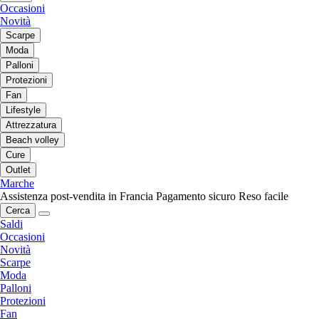
Occasioni
Novità
Scarpe
Moda
Palloni
Protezioni
Fan
Lifestyle
Attrezzatura
Beach volley
Cure
Outlet
Marche
Assistenza post-vendita in Francia
Pagamento sicuro
Reso facile
Cerca
Saldi
Occasioni
Novità
Scarpe
Moda
Palloni
Protezioni
Fan