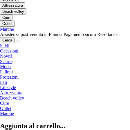
Attrezzatura
Beach volley
Cure
Outlet
Marche
Assistenza post-vendita in Francia
Pagamento sicuro
Reso facile
Cerca
Saldi
Occasioni
Novità
Scarpe
Moda
Palloni
Protezioni
Fan
Lifestyle
Attrezzatura
Beach volley
Cure
Outlet
Marche
Aggiunta al carrello...