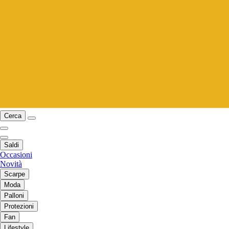
Cerca
Saldi
Occasioni
Novità
Scarpe
Moda
Palloni
Protezioni
Fan
Lifestyle