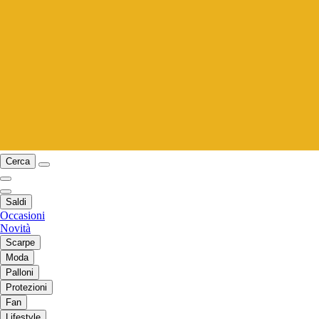
Cerca
Saldi
Occasioni
Novità
Scarpe
Moda
Palloni
Protezioni
Fan
Lifestyle