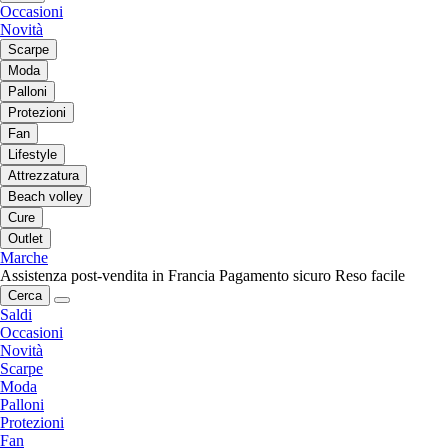
Occasioni
Novità
Scarpe
Moda
Palloni
Protezioni
Fan
Lifestyle
Attrezzatura
Beach volley
Cure
Outlet
Marche
Assistenza post-vendita in Francia
Pagamento sicuro
Reso facile
Cerca
Saldi
Occasioni
Novità
Scarpe
Moda
Palloni
Protezioni
Fan