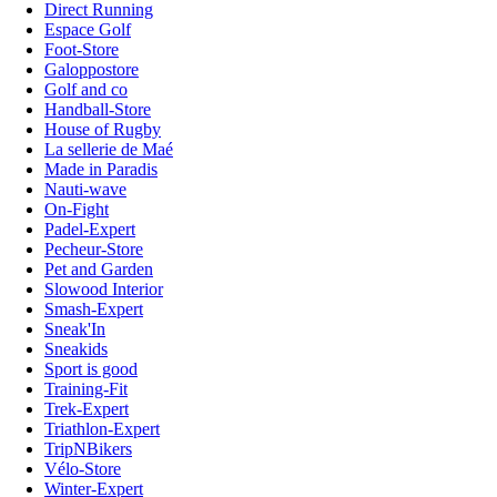
Direct Running
Espace Golf
Foot-Store
Galoppostore
Golf and co
Handball-Store
House of Rugby
La sellerie de Maé
Made in Paradis
Nauti-wave
On-Fight
Padel-Expert
Pecheur-Store
Pet and Garden
Slowood Interior
Smash-Expert
Sneak'In
Sneakids
Sport is good
Training-Fit
Trek-Expert
Triathlon-Expert
TripNBikers
Vélo-Store
Winter-Expert