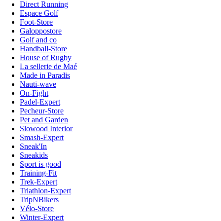
Direct Running
Espace Golf
Foot-Store
Galoppostore
Golf and co
Handball-Store
House of Rugby
La sellerie de Maé
Made in Paradis
Nauti-wave
On-Fight
Padel-Expert
Pecheur-Store
Pet and Garden
Slowood Interior
Smash-Expert
Sneak'In
Sneakids
Sport is good
Training-Fit
Trek-Expert
Triathlon-Expert
TripNBikers
Vélo-Store
Winter-Expert