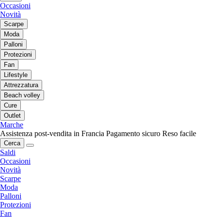
Occasioni
Novità
Scarpe
Moda
Palloni
Protezioni
Fan
Lifestyle
Attrezzatura
Beach volley
Cure
Outlet
Marche
Assistenza post-vendita in Francia
Pagamento sicuro
Reso facile
Cerca
Saldi
Occasioni
Novità
Scarpe
Moda
Palloni
Protezioni
Fan