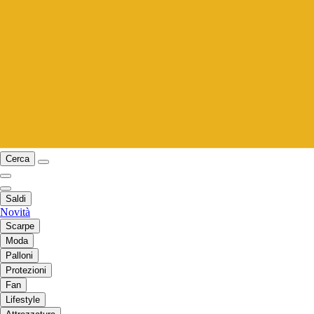
Cerca
Saldi
Novità
Scarpe
Moda
Palloni
Protezioni
Fan
Lifestyle