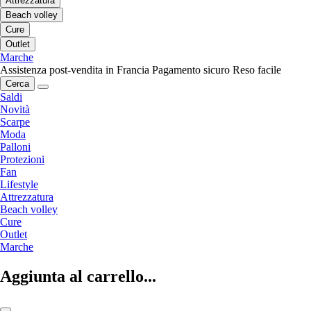
Attrezzatura
Beach volley
Cure
Outlet
Marche
Assistenza post-vendita in Francia
Pagamento sicuro
Reso facile
Cerca
Saldi
Novità
Scarpe
Moda
Palloni
Protezioni
Fan
Lifestyle
Attrezzatura
Beach volley
Cure
Outlet
Marche
Aggiunta al carrello...