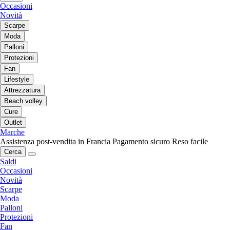
Occasioni
Novità
Scarpe
Moda
Palloni
Protezioni
Fan
Lifestyle
Attrezzatura
Beach volley
Cure
Outlet
Marche
Assistenza post-vendita in Francia
Pagamento sicuro
Reso facile
Cerca
Saldi
Occasioni
Novità
Scarpe
Moda
Palloni
Protezioni
Fan