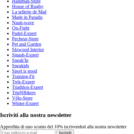
Handball-Store
House of Rugby
La sellerie de Maé
Made in Paradis
Nauti-wave
On-Fight
Padel-Expert
Pecheur-Store
Pet and Garden
Slowood Interior
Smash-Expert
Sneak'In
Sneakids
Sport is good
Training-Fit
Trek-Expert
Triathlon-Expert
TripNBikers
Vélo-Store
Winter-Expert
Iscriviti alla nostra newsletter
Approfitta di uno sconto del 10% iscrivendoti alla nostra newsletter
Iscriviti