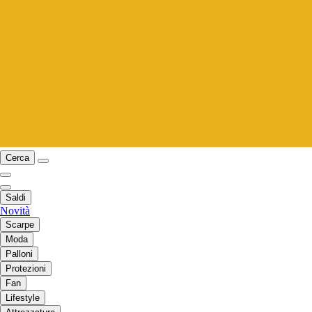
Cerca
Saldi
Novità
Scarpe
Moda
Palloni
Protezioni
Fan
Lifestyle