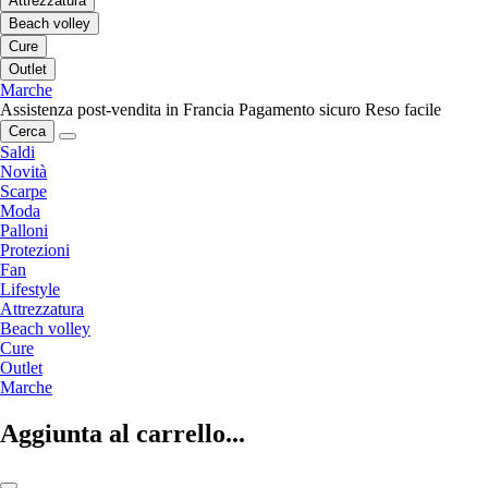
Attrezzatura
Beach volley
Cure
Outlet
Marche
Assistenza post-vendita in Francia
Pagamento sicuro
Reso facile
Cerca
Saldi
Novità
Scarpe
Moda
Palloni
Protezioni
Fan
Lifestyle
Attrezzatura
Beach volley
Cure
Outlet
Marche
Aggiunta al carrello...