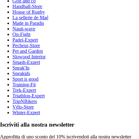
Golf and co
Handball-Store
House of Rugby
La sellerie de Maé
Made in Paradis
Nauti-wave
On-Fight
Padel-Expert
Pecheur-Store
Pet and Garden
Slowood Interior
Smash-Expert
Sneak'In
Sneakids
Sport is good
Training-Fit
Trek-Expert
Triathlon-Expert
TripNBikers
Vélo-Store
Winter-Expert
Iscriviti alla nostra newsletter
Approfitta di uno sconto del 10% iscrivendoti alla nostra newsletter