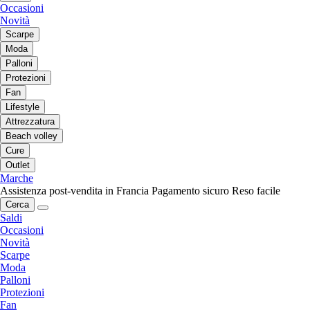
Occasioni
Novità
Scarpe
Moda
Palloni
Protezioni
Fan
Lifestyle
Attrezzatura
Beach volley
Cure
Outlet
Marche
Assistenza post-vendita in Francia
Pagamento sicuro
Reso facile
Cerca
Saldi
Occasioni
Novità
Scarpe
Moda
Palloni
Protezioni
Fan