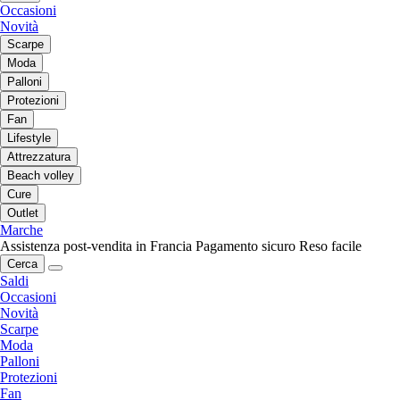
Occasioni
Novità
Scarpe
Moda
Palloni
Protezioni
Fan
Lifestyle
Attrezzatura
Beach volley
Cure
Outlet
Marche
Assistenza post-vendita in Francia
Pagamento sicuro
Reso facile
Cerca
Saldi
Occasioni
Novità
Scarpe
Moda
Palloni
Protezioni
Fan