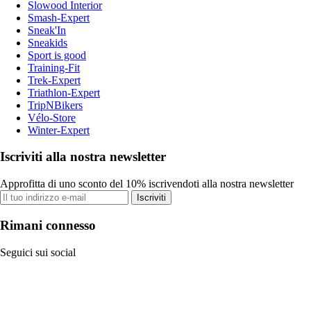
Slowood Interior
Smash-Expert
Sneak'In
Sneakids
Sport is good
Training-Fit
Trek-Expert
Triathlon-Expert
TripNBikers
Vélo-Store
Winter-Expert
Iscriviti alla nostra newsletter
Approfitta di uno sconto del 10% iscrivendoti alla nostra newsletter
Iscriviti
Rimani connesso
Seguici sui social