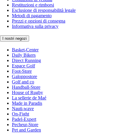
Restituzioni e rimborsi
Esclusione di responsabilità legale
Metodi di pagamento
Prezzi e opzioni di consegna
Informativa sulla privacy
I nostri negozi
Basket-Center
Daily Bikers
Direct Running
Espace Golf
Foot-Store
Galoppostore
Golf and co
Handball-Store
House of Rugby
La sellerie de Maé
Made in Paradis
Nauti-wave
On-Fight
Padel-Expert
Pecheur-Store
Pet and Garden