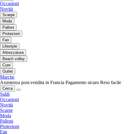
Occasioni
Novità
Scarpe
Moda
Palloni
Protezioni
Fan
Lifestyle
Attrezzatura
Beach volley
Cure
Outlet
Marche
Assistenza post-vendita in Francia
Pagamento sicuro
Reso facile
Cerca
Saldi
Occasioni
Novità
Scarpe
Moda
Palloni
Protezioni
Fan