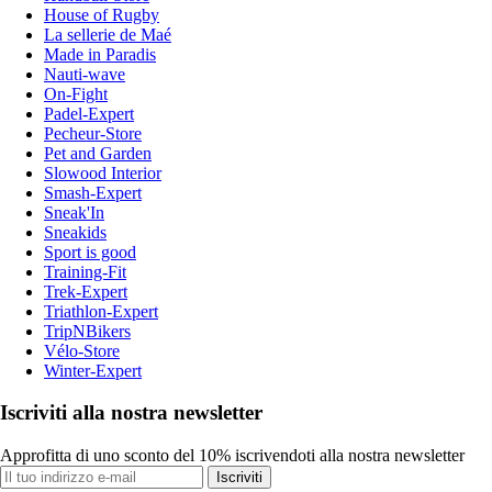
House of Rugby
La sellerie de Maé
Made in Paradis
Nauti-wave
On-Fight
Padel-Expert
Pecheur-Store
Pet and Garden
Slowood Interior
Smash-Expert
Sneak'In
Sneakids
Sport is good
Training-Fit
Trek-Expert
Triathlon-Expert
TripNBikers
Vélo-Store
Winter-Expert
Iscriviti alla nostra newsletter
Approfitta di uno sconto del 10% iscrivendoti alla nostra newsletter
Iscriviti