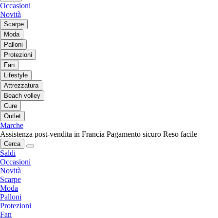
Occasioni
Novità
Scarpe
Moda
Palloni
Protezioni
Fan
Lifestyle
Attrezzatura
Beach volley
Cure
Outlet
Marche
Assistenza post-vendita in Francia
Pagamento sicuro
Reso facile
Cerca
Saldi
Occasioni
Novità
Scarpe
Moda
Palloni
Protezioni
Fan