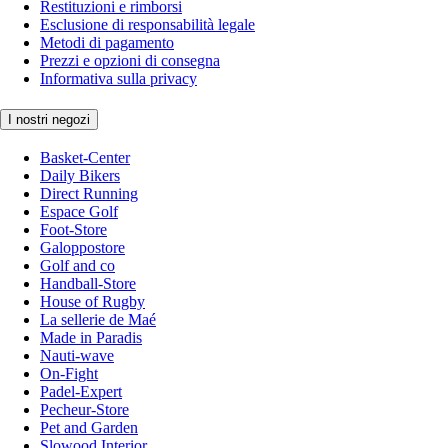
Restituzioni e rimborsi
Esclusione di responsabilità legale
Metodi di pagamento
Prezzi e opzioni di consegna
Informativa sulla privacy
I nostri negozi
Basket-Center
Daily Bikers
Direct Running
Espace Golf
Foot-Store
Galoppostore
Golf and co
Handball-Store
House of Rugby
La sellerie de Maé
Made in Paradis
Nauti-wave
On-Fight
Padel-Expert
Pecheur-Store
Pet and Garden
Slowood Interior