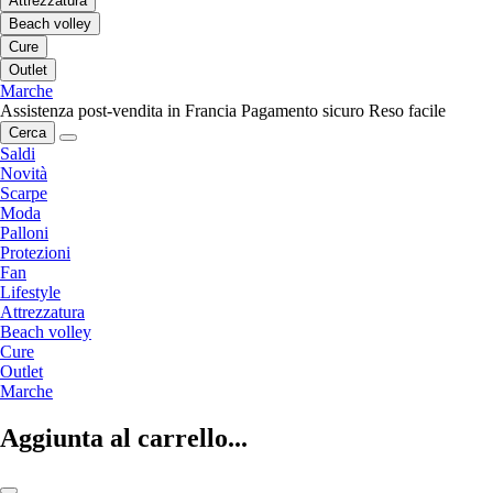
Attrezzatura
Beach volley
Cure
Outlet
Marche
Assistenza post-vendita in Francia
Pagamento sicuro
Reso facile
Cerca
Saldi
Novità
Scarpe
Moda
Palloni
Protezioni
Fan
Lifestyle
Attrezzatura
Beach volley
Cure
Outlet
Marche
Aggiunta al carrello...