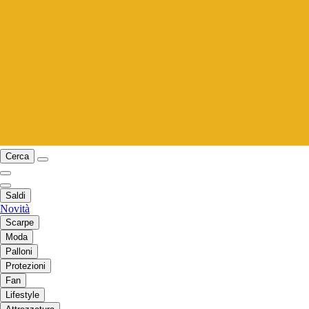
Cerca
Saldi
Novità
Scarpe
Moda
Palloni
Protezioni
Fan
Lifestyle