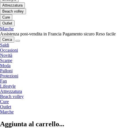
Attrezzatura
Beach volley
Cure
Outlet
Marche
Assistenza post-vendita in Francia
Pagamento sicuro
Reso facile
Cerca
Saldi
Occasioni
Novità
Scarpe
Moda
Palloni
Protezioni
Fan
Lifestyle
Attrezzatura
Beach volley
Cure
Outlet
Marche
Aggiunta al carrello...