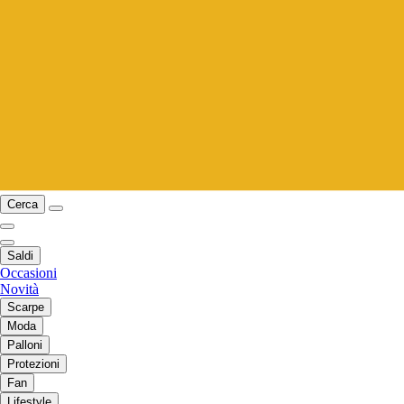
Cerca
Saldi
Occasioni
Novità
Scarpe
Moda
Palloni
Protezioni
Fan
Lifestyle