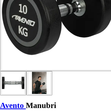
Avento
Manubri