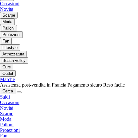
Occasioni
Novità
Scarpe
Moda
Palloni
Protezioni
Fan
Lifestyle
Attrezzatura
Beach volley
Cure
Outlet
Marche
Assistenza post-vendita in Francia
Pagamento sicuro
Reso facile
Cerca
Saldi
Occasioni
Novità
Scarpe
Moda
Palloni
Protezioni
Fan