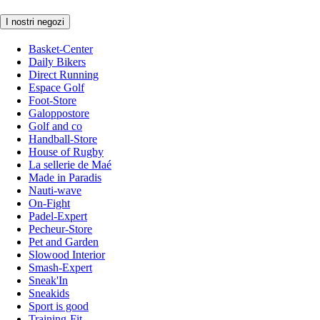
I nostri negozi
Basket-Center
Daily Bikers
Direct Running
Espace Golf
Foot-Store
Galoppostore
Golf and co
Handball-Store
House of Rugby
La sellerie de Maé
Made in Paradis
Nauti-wave
On-Fight
Padel-Expert
Pecheur-Store
Pet and Garden
Slowood Interior
Smash-Expert
Sneak'In
Sneakids
Sport is good
Training-Fit