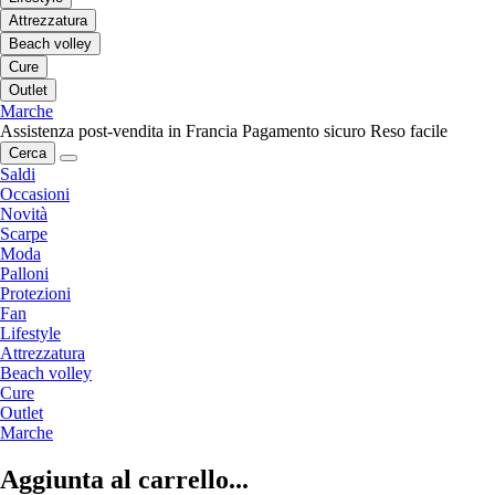
Attrezzatura
Beach volley
Cure
Outlet
Marche
Assistenza post-vendita in Francia
Pagamento sicuro
Reso facile
Cerca
Saldi
Occasioni
Novità
Scarpe
Moda
Palloni
Protezioni
Fan
Lifestyle
Attrezzatura
Beach volley
Cure
Outlet
Marche
Aggiunta al carrello...