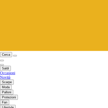
Cerca
Saldi
Occasioni
Novità
Scarpe
Moda
Palloni
Protezioni
Fan
Lifestyle