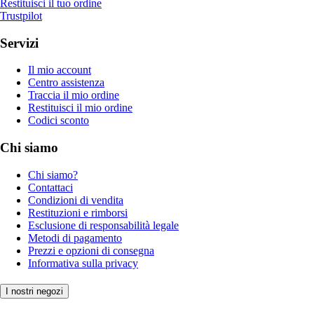
Restituisci il tuo ordine
Trustpilot
Servizi
Il mio account
Centro assistenza
Traccia il mio ordine
Restituisci il mio ordine
Codici sconto
Chi siamo
Chi siamo?
Contattaci
Condizioni di vendita
Restituzioni e rimborsi
Esclusione di responsabilità legale
Metodi di pagamento
Prezzi e opzioni di consegna
Informativa sulla privacy
I nostri negozi