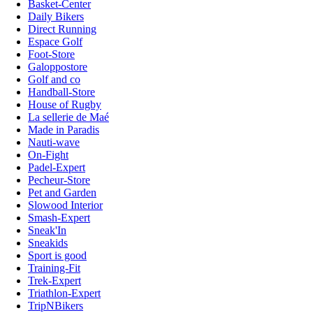
Basket-Center
Daily Bikers
Direct Running
Espace Golf
Foot-Store
Galoppostore
Golf and co
Handball-Store
House of Rugby
La sellerie de Maé
Made in Paradis
Nauti-wave
On-Fight
Padel-Expert
Pecheur-Store
Pet and Garden
Slowood Interior
Smash-Expert
Sneak'In
Sneakids
Sport is good
Training-Fit
Trek-Expert
Triathlon-Expert
TripNBikers