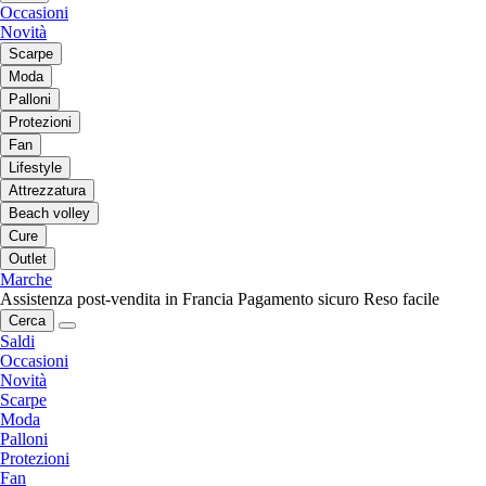
Occasioni
Novità
Scarpe
Moda
Palloni
Protezioni
Fan
Lifestyle
Attrezzatura
Beach volley
Cure
Outlet
Marche
Assistenza post-vendita in Francia
Pagamento sicuro
Reso facile
Cerca
Saldi
Occasioni
Novità
Scarpe
Moda
Palloni
Protezioni
Fan