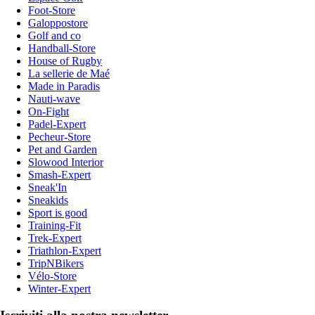
Foot-Store
Galoppostore
Golf and co
Handball-Store
House of Rugby
La sellerie de Maé
Made in Paradis
Nauti-wave
On-Fight
Padel-Expert
Pecheur-Store
Pet and Garden
Slowood Interior
Smash-Expert
Sneak'In
Sneakids
Sport is good
Training-Fit
Trek-Expert
Triathlon-Expert
TripNBikers
Vélo-Store
Winter-Expert