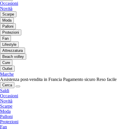
Occasioni
Novità
Scarpe
Moda
Palloni
Protezioni
Fan
Lifestyle
Attrezzatura
Beach volley
Cure
Outlet
Marche
Assistenza post-vendita in Francia
Pagamento sicuro
Reso facile
Cerca
Saldi
Occasioni
Novità
Scarpe
Moda
Palloni
Protezioni
Fan