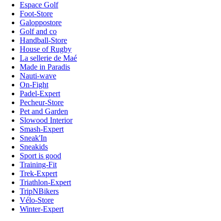
Espace Golf
Foot-Store
Galoppostore
Golf and co
Handball-Store
House of Rugby
La sellerie de Maé
Made in Paradis
Nauti-wave
On-Fight
Padel-Expert
Pecheur-Store
Pet and Garden
Slowood Interior
Smash-Expert
Sneak'In
Sneakids
Sport is good
Training-Fit
Trek-Expert
Triathlon-Expert
TripNBikers
Vélo-Store
Winter-Expert