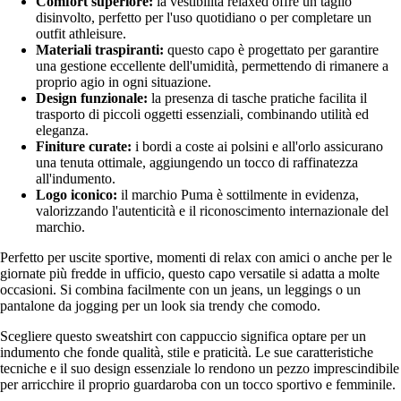
Comfort superiore:
la vestibilità relaxed offre un taglio
disinvolto, perfetto per l'uso quotidiano o per completare un
outfit athleisure.
Materiali traspiranti:
questo capo è progettato per garantire
una gestione eccellente dell'umidità, permettendo di rimanere a
proprio agio in ogni situazione.
Design funzionale:
la presenza di tasche pratiche facilita il
trasporto di piccoli oggetti essenziali, combinando utilità ed
eleganza.
Finiture curate:
i bordi a coste ai polsini e all'orlo assicurano
una tenuta ottimale, aggiungendo un tocco di raffinatezza
all'indumento.
Logo iconico:
il marchio Puma è sottilmente in evidenza,
valorizzando l'autenticità e il riconoscimento internazionale del
marchio.
Perfetto per uscite sportive, momenti di relax con amici o anche per le
giornate più fredde in ufficio, questo capo versatile si adatta a molte
occasioni. Si combina facilmente con un jeans, un leggings o un
pantalone da jogging per un look sia trendy che comodo.
Scegliere questo sweatshirt con cappuccio significa optare per un
indumento che fonde qualità, stile e praticità. Le sue caratteristiche
tecniche e il suo design essenziale lo rendono un pezzo imprescindibile
per arricchire il proprio guardaroba con un tocco sportivo e femminile.