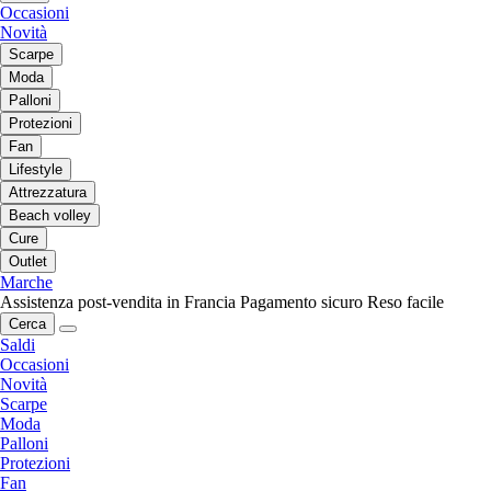
Occasioni
Novità
Scarpe
Moda
Palloni
Protezioni
Fan
Lifestyle
Attrezzatura
Beach volley
Cure
Outlet
Marche
Assistenza post-vendita in Francia
Pagamento sicuro
Reso facile
Cerca
Saldi
Occasioni
Novità
Scarpe
Moda
Palloni
Protezioni
Fan