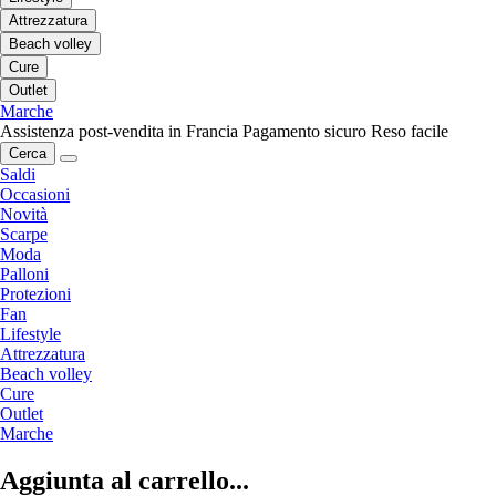
Attrezzatura
Beach volley
Cure
Outlet
Marche
Assistenza post-vendita in Francia
Pagamento sicuro
Reso facile
Cerca
Saldi
Occasioni
Novità
Scarpe
Moda
Palloni
Protezioni
Fan
Lifestyle
Attrezzatura
Beach volley
Cure
Outlet
Marche
Aggiunta al carrello...