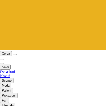
Cerca
Saldi
Occasioni
Novità
Scarpe
Moda
Palloni
Protezioni
Fan
Lifestyle