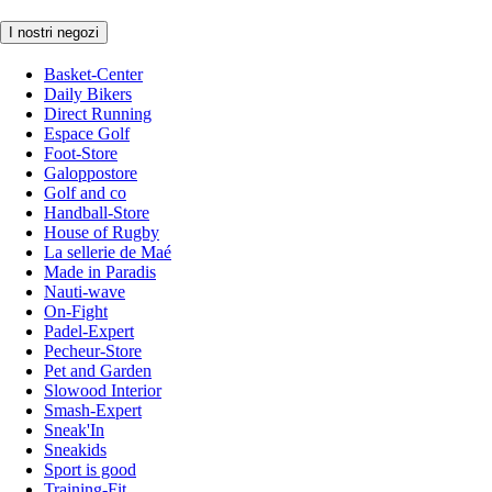
I nostri negozi
Basket-Center
Daily Bikers
Direct Running
Espace Golf
Foot-Store
Galoppostore
Golf and co
Handball-Store
House of Rugby
La sellerie de Maé
Made in Paradis
Nauti-wave
On-Fight
Padel-Expert
Pecheur-Store
Pet and Garden
Slowood Interior
Smash-Expert
Sneak'In
Sneakids
Sport is good
Training-Fit