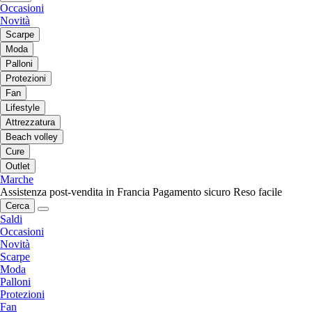
Occasioni
Novità
Scarpe
Moda
Palloni
Protezioni
Fan
Lifestyle
Attrezzatura
Beach volley
Cure
Outlet
Marche
Assistenza post-vendita in Francia
Pagamento sicuro
Reso facile
Cerca
Saldi
Occasioni
Novità
Scarpe
Moda
Palloni
Protezioni
Fan