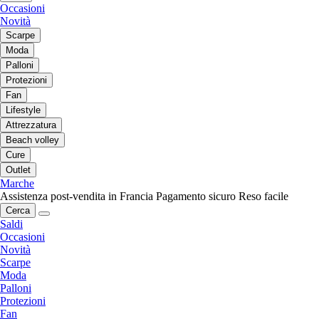
Occasioni
Novità
Scarpe
Moda
Palloni
Protezioni
Fan
Lifestyle
Attrezzatura
Beach volley
Cure
Outlet
Marche
Assistenza post-vendita in Francia
Pagamento sicuro
Reso facile
Cerca
Saldi
Occasioni
Novità
Scarpe
Moda
Palloni
Protezioni
Fan