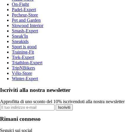
On-Fight
Padel-Expert
Pecheur-Store
Pet and Garden
Slowood Interior
Smash-Expert
Sneak'In
Sneakids
Sport is good
Training-Fit
Trek-Expert
Triathlon-Expert
TripNBikers
Vélo-Store
Winter-Expert
Iscriviti alla nostra newsletter
Approfitta di uno sconto del 10% iscrivendoti alla nostra newsletter
Iscriviti
Rimani connesso
Seguici sui social