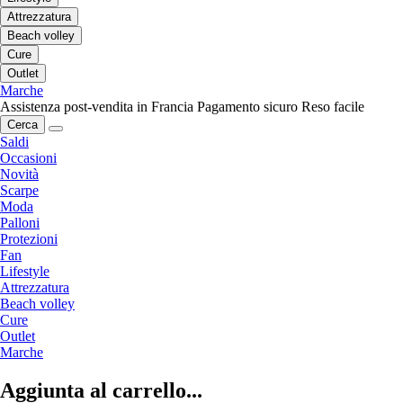
Attrezzatura
Beach volley
Cure
Outlet
Marche
Assistenza post-vendita in Francia
Pagamento sicuro
Reso facile
Cerca
Saldi
Occasioni
Novità
Scarpe
Moda
Palloni
Protezioni
Fan
Lifestyle
Attrezzatura
Beach volley
Cure
Outlet
Marche
Aggiunta al carrello...