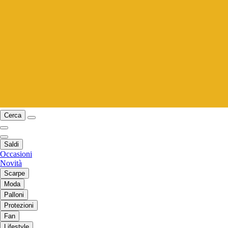
Cerca
Saldi
Occasioni
Novità
Scarpe
Moda
Palloni
Protezioni
Fan
Lifestyle