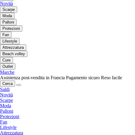
Novità
Scarpe
Moda
Palloni
Protezioni
Fan
Lifestyle
Attrezzatura
Beach volley
Cure
Outlet
Marche
Assistenza post-vendita in Francia
Pagamento sicuro
Reso facile
Cerca
Saldi
Novità
Scarpe
Moda
Palloni
Protezioni
Fan
Lifestyle
Attrezzatura