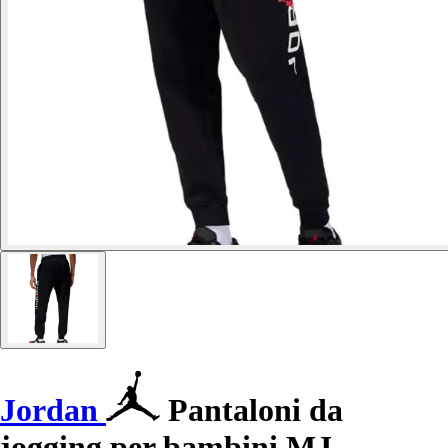
Jordan
Pantaloni da
jogging per bambini MJ