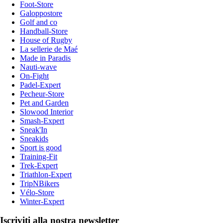
Foot-Store
Galoppostore
Golf and co
Handball-Store
House of Rugby
La sellerie de Maé
Made in Paradis
Nauti-wave
On-Fight
Padel-Expert
Pecheur-Store
Pet and Garden
Slowood Interior
Smash-Expert
Sneak'In
Sneakids
Sport is good
Training-Fit
Trek-Expert
Triathlon-Expert
TripNBikers
Vélo-Store
Winter-Expert
Iscriviti alla nostra newsletter