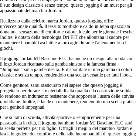
il suo design classico e senza tempo, questo jogging è un must per gli
appassionati del marchio Jordan.
Realizzato dalla celebre marca Jordan, questo jogging offre
un'eccezionale qualità. Il tessuto morbido e caldo in felpa spazzolata
dona una sensazione di comfort e calore, ideale per le giornate fresche.
Inoltre, è dotato della tecnologia Dri-FIT che allontana il sudore per
mantenere i bambini asciutti e a loro agio durante l'allenamento o i
giochi.
Il jogging Jordan MJ Baseline FLC ha anche un design alla moda con
il logo Jordan ricamato sulla gamba sinistra e la famosa firma
"Jumpman" sulla gamba destra. È disponibile in una gamma di colori
classici e senza tempo, rendendolo una scelta versatile per tutti i look.
Come genitore, sarai rassicurato nel sapere che questo jogging è
progettato per durare. I materiali di alta qualità e la costruzione solida
lo rendono un indumento resistente che sopporterà l'usura delle attività
quotidiane. Inoltre, è facile da mantenere, rendendolo una scelta pratica
per i genitori impegnati.
Che si tratti di scuola, attività sportive o semplicemente per una
passeggiata in città, il jogging bambino Jordan MJ Baseline FLC sarà
la scelta perfetta per tuo figlio. Offrigli il meglio del marchio Jordan e
lascialo godere del comfort e dello stile incomparabili di questo jogging