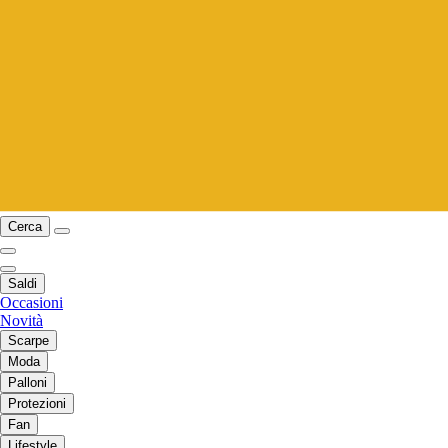
Cerca
Saldi
Occasioni
Novità
Scarpe
Moda
Palloni
Protezioni
Fan
Lifestyle