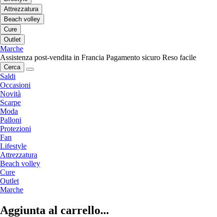
Attrezzatura
Beach volley
Cure
Outlet
Marche
Assistenza post-vendita in Francia
Pagamento sicuro
Reso facile
Cerca
Saldi
Occasioni
Novità
Scarpe
Moda
Palloni
Protezioni
Fan
Lifestyle
Attrezzatura
Beach volley
Cure
Outlet
Marche
Aggiunta al carrello...