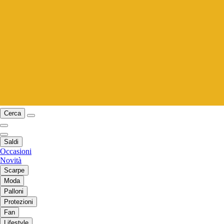
Cerca
Saldi
Occasioni
Novità
Scarpe
Moda
Palloni
Protezioni
Fan
Lifestyle