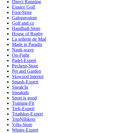
Direct Running
Espace Golf
Foot-Store
Galoppostore
Golf and co
Handball-Store
House of Rugby
La sellerie de Maé
Made in Paradis
Nauti-wave
On-Fight
Padel-Expert
Pecheur-Store
Pet and Garden
Slowood Interior
Smash-Expert
Sneak'In
Sneakids
Sport is good
Training-Fit
Trek-Expert
Triathlon-Expert
TripNBikers
Vélo-Store
Winter-Expert