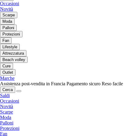
Occasioni
Novità
Scarpe
Moda
Palloni
Protezioni
Fan
Lifestyle
Attrezzatura
Beach volley
Cure
Outlet
Marche
Assistenza post-vendita in Francia
Pagamento sicuro
Reso facile
Cerca
Saldi
Occasioni
Novità
Scarpe
Moda
Palloni
Protezioni
Fan