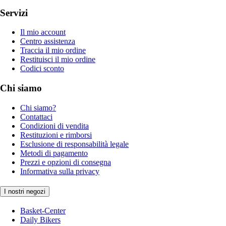
Servizi
Il mio account
Centro assistenza
Traccia il mio ordine
Restituisci il mio ordine
Codici sconto
Chi siamo
Chi siamo?
Contattaci
Condizioni di vendita
Restituzioni e rimborsi
Esclusione di responsabilità legale
Metodi di pagamento
Prezzi e opzioni di consegna
Informativa sulla privacy
I nostri negozi
Basket-Center
Daily Bikers