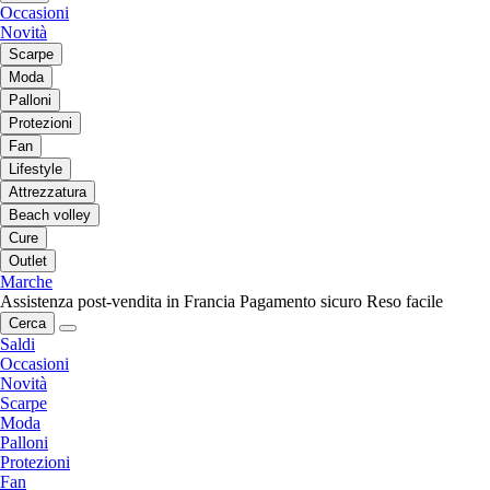
Occasioni
Novità
Scarpe
Moda
Palloni
Protezioni
Fan
Lifestyle
Attrezzatura
Beach volley
Cure
Outlet
Marche
Assistenza post-vendita in Francia
Pagamento sicuro
Reso facile
Cerca
Saldi
Occasioni
Novità
Scarpe
Moda
Palloni
Protezioni
Fan