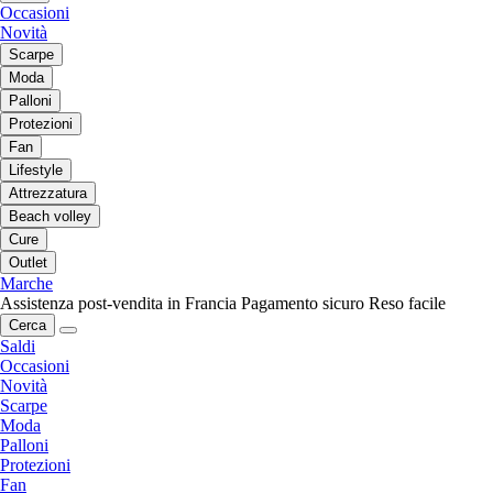
Occasioni
Novità
Scarpe
Moda
Palloni
Protezioni
Fan
Lifestyle
Attrezzatura
Beach volley
Cure
Outlet
Marche
Assistenza post-vendita in Francia
Pagamento sicuro
Reso facile
Cerca
Saldi
Occasioni
Novità
Scarpe
Moda
Palloni
Protezioni
Fan