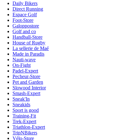
Daily Bikers
Direct Running
Espace Golf
Foot-Store
Galoppostore
Golf and co
Handball-Store
House of Rugby
La sellerie de Maé
Made in Paradis
Nauti-wave
On-Fight
Padel-Expert
Pecheur-Store
Pet and Garden
Slowood Interior
Smash-Expert
Sneak'In
Sneakids
Sport is good
Training-Fit
Trek-Expert
Triathlon-Expert
TripNBikers
Vélo-Store