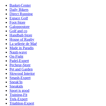
Basket-Center
Daily Bikers
Direct Running
Espace Golf
Foot-Store
Galoppostore
Golf and co
Handball-Store
House of Rugby
La sellerie de Maé
Made in Paradis
Nauti-wave
On-Fight
Padel-Expert
Pecheur-Store
Pet and Garden
Slowood Interior
Smash-Expert
Sneak'In
Sneakids
Sport is good
Training-Fit
Trek-Expert
Triathlon-Expert