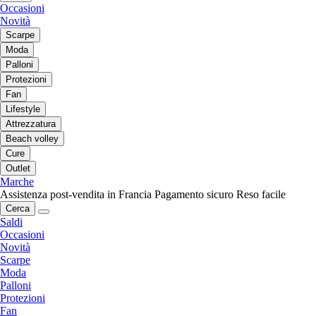
Occasioni
Novità
Scarpe
Moda
Palloni
Protezioni
Fan
Lifestyle
Attrezzatura
Beach volley
Cure
Outlet
Marche
Assistenza post-vendita in Francia
Pagamento sicuro
Reso facile
Cerca
Saldi
Occasioni
Novità
Scarpe
Moda
Palloni
Protezioni
Fan