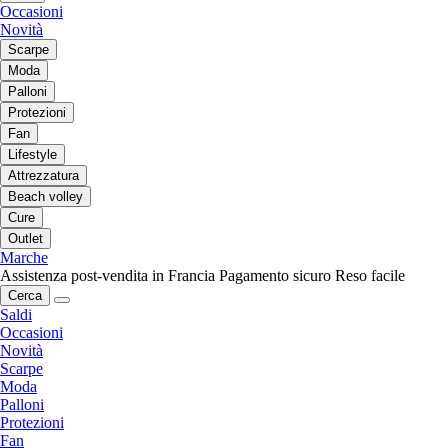
Occasioni
Novità
Scarpe
Moda
Palloni
Protezioni
Fan
Lifestyle
Attrezzatura
Beach volley
Cure
Outlet
Marche
Assistenza post-vendita in Francia
Pagamento sicuro
Reso facile
Cerca
Saldi
Occasioni
Novità
Scarpe
Moda
Palloni
Protezioni
Fan