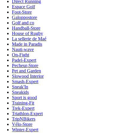
Direct Running
Espace Golf
Foot-Store
Galoppostore
Golf and co
Handball-Store
House of Rugby
La sellerie de Maé
Made in Paradis
Nauti-wave
On-Fight
Padel-Expert
Pecheur-Store
Pet and Garden
Slowood Interior
Smash-Expert
Sneak'In
Sneakids
Sport is good
Training-Fit
Trek-Expert
Triathlon-Expert
TripNBikers
Vélo-Store
Winter-Expert