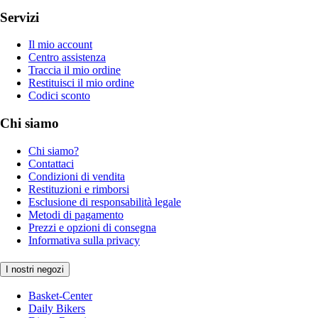
Servizi
Il mio account
Centro assistenza
Traccia il mio ordine
Restituisci il mio ordine
Codici sconto
Chi siamo
Chi siamo?
Contattaci
Condizioni di vendita
Restituzioni e rimborsi
Esclusione di responsabilità legale
Metodi di pagamento
Prezzi e opzioni di consegna
Informativa sulla privacy
I nostri negozi
Basket-Center
Daily Bikers