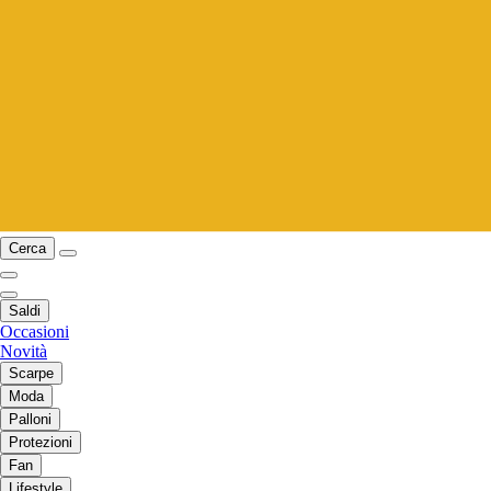
Cerca
Saldi
Occasioni
Novità
Scarpe
Moda
Palloni
Protezioni
Fan
Lifestyle