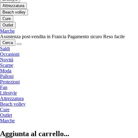
Attrezzatura
Beach volley
Cure
Outlet
Marche
Assistenza post-vendita in Francia
Pagamento sicuro
Reso facile
Cerca
Saldi
Occasioni
Novità
Scarpe
Moda
Palloni
Protezioni
Fan
Lifestyle
Attrezzatura
Beach volley
Cure
Outlet
Marche
Aggiunta al carrello...