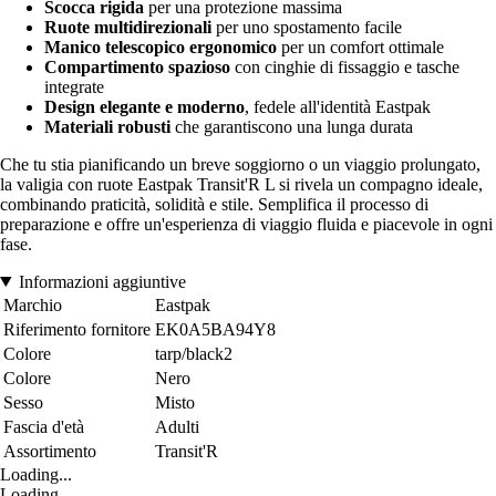
Scocca rigida
per una protezione massima
Ruote multidirezionali
per uno spostamento facile
Manico telescopico ergonomico
per un comfort ottimale
Compartimento spazioso
con cinghie di fissaggio e tasche
integrate
Design elegante e moderno
, fedele all'identità Eastpak
Materiali robusti
che garantiscono una lunga durata
Che tu stia pianificando un breve soggiorno o un viaggio prolungato,
la valigia con ruote Eastpak Transit'R L si rivela un compagno ideale,
combinando praticità, solidità e stile. Semplifica il processo di
preparazione e offre un'esperienza di viaggio fluida e piacevole in ogni
fase.
Informazioni aggiuntive
Marchio
Eastpak
Riferimento fornitore
EK0A5BA94Y8
Colore
tarp/black2
Colore
Nero
Sesso
Misto
Fascia d'età
Adulti
Assortimento
Transit'R
Loading...
Loading...