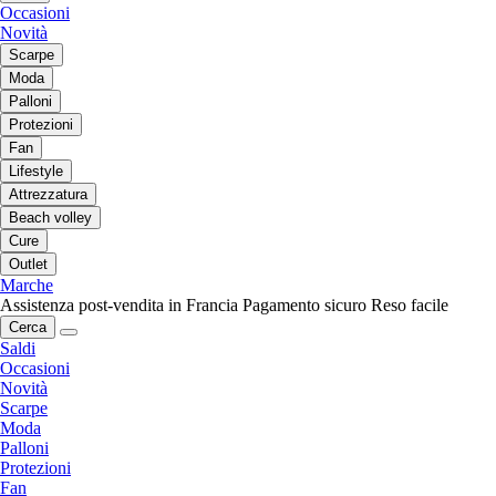
Occasioni
Novità
Scarpe
Moda
Palloni
Protezioni
Fan
Lifestyle
Attrezzatura
Beach volley
Cure
Outlet
Marche
Assistenza post-vendita in Francia
Pagamento sicuro
Reso facile
Cerca
Saldi
Occasioni
Novità
Scarpe
Moda
Palloni
Protezioni
Fan