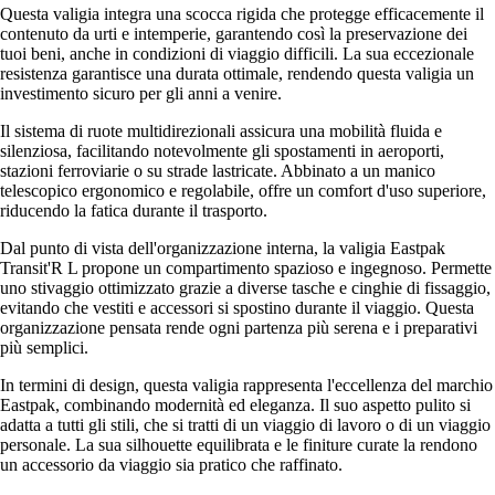
Questa valigia integra una scocca rigida che protegge efficacemente il
contenuto da urti e intemperie, garantendo così la preservazione dei
tuoi beni, anche in condizioni di viaggio difficili. La sua eccezionale
resistenza garantisce una durata ottimale, rendendo questa valigia un
investimento sicuro per gli anni a venire.
Il sistema di ruote multidirezionali assicura una mobilità fluida e
silenziosa, facilitando notevolmente gli spostamenti in aeroporti,
stazioni ferroviarie o su strade lastricate. Abbinato a un manico
telescopico ergonomico e regolabile, offre un comfort d'uso superiore,
riducendo la fatica durante il trasporto.
Dal punto di vista dell'organizzazione interna, la valigia Eastpak
Transit'R L propone un compartimento spazioso e ingegnoso. Permette
uno stivaggio ottimizzato grazie a diverse tasche e cinghie di fissaggio,
evitando che vestiti e accessori si spostino durante il viaggio. Questa
organizzazione pensata rende ogni partenza più serena e i preparativi
più semplici.
In termini di design, questa valigia rappresenta l'eccellenza del marchio
Eastpak, combinando modernità ed eleganza. Il suo aspetto pulito si
adatta a tutti gli stili, che si tratti di un viaggio di lavoro o di un viaggio
personale. La sua silhouette equilibrata e le finiture curate la rendono
un accessorio da viaggio sia pratico che raffinato.