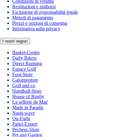
Condizioni di vendita
Restituzioni e rimborsi
Esclusione di responsabilità legale
Metodi di pagamento
Prezzi e opzioni di consegna
Informativa sulla privacy
I nostri negozi
Basket-Center
Daily Bikers
Direct Running
Espace Golf
Foot-Store
Galoppostore
Golf and co
Handball-Store
House of Rugby
La sellerie de Maé
Made in Paradis
Nauti-wave
On-Fight
Padel-Expert
Pecheur-Store
Pet and Garden