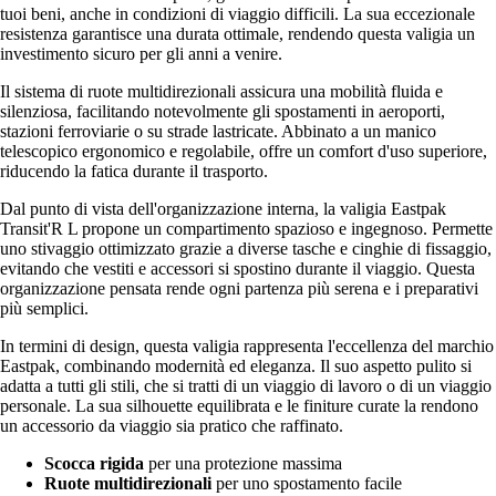
tuoi beni, anche in condizioni di viaggio difficili. La sua eccezionale
resistenza garantisce una durata ottimale, rendendo questa valigia un
investimento sicuro per gli anni a venire.
Il sistema di ruote multidirezionali assicura una mobilità fluida e
silenziosa, facilitando notevolmente gli spostamenti in aeroporti,
stazioni ferroviarie o su strade lastricate. Abbinato a un manico
telescopico ergonomico e regolabile, offre un comfort d'uso superiore,
riducendo la fatica durante il trasporto.
Dal punto di vista dell'organizzazione interna, la valigia Eastpak
Transit'R L propone un compartimento spazioso e ingegnoso. Permette
uno stivaggio ottimizzato grazie a diverse tasche e cinghie di fissaggio,
evitando che vestiti e accessori si spostino durante il viaggio. Questa
organizzazione pensata rende ogni partenza più serena e i preparativi
più semplici.
In termini di design, questa valigia rappresenta l'eccellenza del marchio
Eastpak, combinando modernità ed eleganza. Il suo aspetto pulito si
adatta a tutti gli stili, che si tratti di un viaggio di lavoro o di un viaggio
personale. La sua silhouette equilibrata e le finiture curate la rendono
un accessorio da viaggio sia pratico che raffinato.
Scocca rigida
per una protezione massima
Ruote multidirezionali
per uno spostamento facile