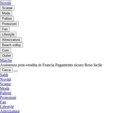
Novità
Scarpe
Moda
Palloni
Protezioni
Fan
Lifestyle
Attrezzatura
Beach volley
Cure
Outlet
Marche
Assistenza post-vendita in Francia
Pagamento sicuro
Reso facile
Cerca
Saldi
Novità
Scarpe
Moda
Palloni
Protezioni
Fan
Lifestyle
Attrezzatura