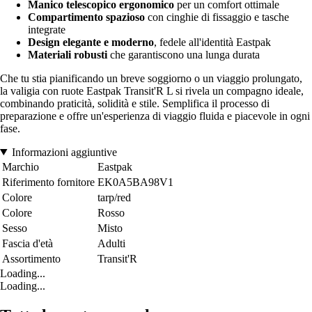
Manico telescopico ergonomico
per un comfort ottimale
Compartimento spazioso
con cinghie di fissaggio e tasche
integrate
Design elegante e moderno
, fedele all'identità Eastpak
Materiali robusti
che garantiscono una lunga durata
Che tu stia pianificando un breve soggiorno o un viaggio prolungato,
la valigia con ruote Eastpak Transit'R L si rivela un compagno ideale,
combinando praticità, solidità e stile. Semplifica il processo di
preparazione e offre un'esperienza di viaggio fluida e piacevole in ogni
fase.
Informazioni aggiuntive
Marchio
Eastpak
Riferimento fornitore
EK0A5BA98V1
Colore
tarp/red
Colore
Rosso
Sesso
Misto
Fascia d'età
Adulti
Assortimento
Transit'R
Loading...
Loading...