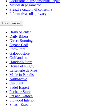
Esclusione di responsabilità legale
Metodi di pagamento
Prezzi e opzioni di consegna
Informativa sulla privacy
I nostri negozi
Basket-Center
Daily Bikers
Direct Running
Espace Golf
Foot-Store
Galoppostore
Golf and co
Handball-Store
House of Rugby
La sellerie de Maé
Made in Paradis
Nauti-wave
On-Fight
Padel-Expert
Pecheur-Store
Pet and Garden
Slowood Interior
Smash-Expert