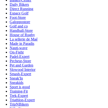
Basket-Center
Daily Bikers
Direct Running
Espace Golf
Foot-Store
Galoppostore
Golf and co
Handball-Store
House of Rugby
La sellerie de Maé
Made in Paradis
Nauti-wave
On-Fight
Padel-Expert
Pecheur-Store
Pet and Garden
Slowood Interior
Smash-Expert
Sneak'In
Sneakids
Sport is good
Training-Fit
Trek-Expert
Triathlon-Expert
TripNBikers