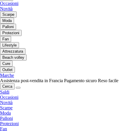
Occasioni
Novità
Scarpe
Moda
Palloni
Protezioni
Fan
Lifestyle
Attrezzatura
Beach volley
Cure
Outlet
Marche
Assistenza post-vendita in Francia
Pagamento sicuro
Reso facile
Cerca
Saldi
Occasioni
Novità
Scarpe
Moda
Palloni
Protezioni
Fan