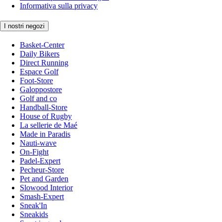
Informativa sulla privacy
I nostri negozi
Basket-Center
Daily Bikers
Direct Running
Espace Golf
Foot-Store
Galoppostore
Golf and co
Handball-Store
House of Rugby
La sellerie de Maé
Made in Paradis
Nauti-wave
On-Fight
Padel-Expert
Pecheur-Store
Pet and Garden
Slowood Interior
Smash-Expert
Sneak'In
Sneakids