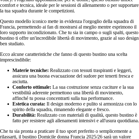
comfort e tecnica, ideale per le sessioni di allenamento o per supportare
la tua squadra durante le competizioni.
Questo modello iconico mette in evidenza l'orgoglio della squadra di
Francia, permettendo ai fan di mostrarsi al meglio mentre esprimono il
loro supporto incondizionato. Che tu sia in campo o sugli spalti, questo
bustino ti offre un'incredibile libertà di movimento, grazie al suo design
ben studiato.
Ecco alcune caratteristiche che fanno di questo bustino una scelta
imprescindibile:
Materie tecniche:
Realizzato con tessuti traspiranti e leggeri,
assicura una buona evacuazione del sudore per tenerti fresca e
asciutta.
Conforto ottimale:
La sua costruzione senza cuciture e la sua
vestibilità aderente permettono una libertà di movimento,
affinché tu possa concentrarti sulla tua performance.
Estetica curata:
Il design moderno e pulito si armonizza con lo
spirito della squadra, rimanendo elegante e fresco.
Durabilità:
Realizzato con materiali di qualità, questo bustino è
fatto per resistere agli allenamenti intensivi e all'usura quotidiana.
Che tu sia pronta a praticare il tuo sport preferito o semplicemente a
rilassarti, il bustino Domicile donna Francia 2025/26 sarà un valore