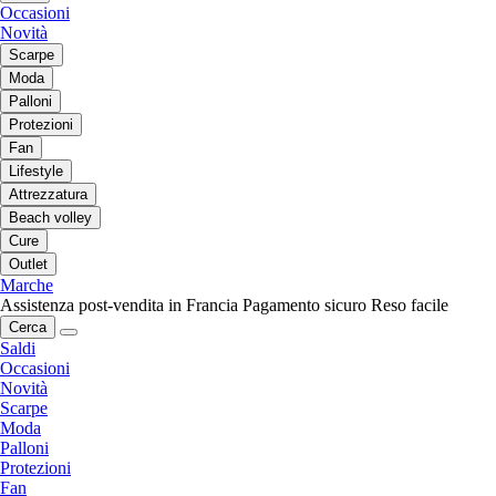
Occasioni
Novità
Scarpe
Moda
Palloni
Protezioni
Fan
Lifestyle
Attrezzatura
Beach volley
Cure
Outlet
Marche
Assistenza post-vendita in Francia
Pagamento sicuro
Reso facile
Cerca
Saldi
Occasioni
Novità
Scarpe
Moda
Palloni
Protezioni
Fan