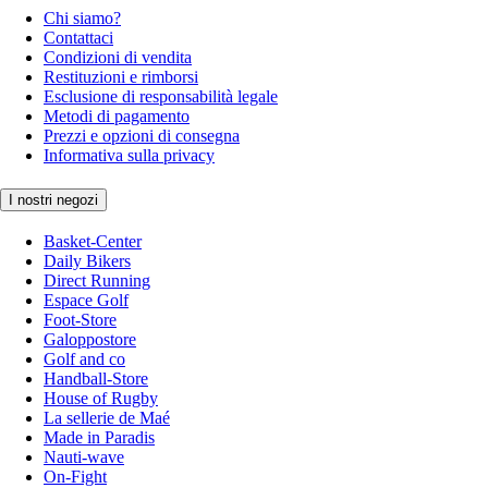
Chi siamo?
Contattaci
Condizioni di vendita
Restituzioni e rimborsi
Esclusione di responsabilità legale
Metodi di pagamento
Prezzi e opzioni di consegna
Informativa sulla privacy
I nostri negozi
Basket-Center
Daily Bikers
Direct Running
Espace Golf
Foot-Store
Galoppostore
Golf and co
Handball-Store
House of Rugby
La sellerie de Maé
Made in Paradis
Nauti-wave
On-Fight