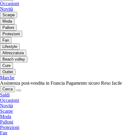
Occasioni
Novità
Scarpe
Moda
Palloni
Protezioni
Fan
Lifestyle
Attrezzatura
Beach volley
Cure
Outlet
Marche
Assistenza post-vendita in Francia
Pagamento sicuro
Reso facile
Cerca
Saldi
Occasioni
Novità
Scarpe
Moda
Palloni
Protezioni
Fan