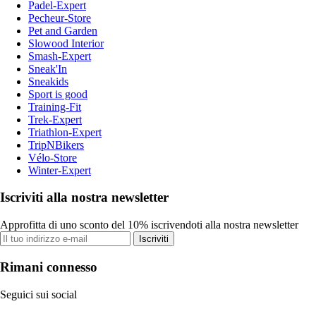
Padel-Expert
Pecheur-Store
Pet and Garden
Slowood Interior
Smash-Expert
Sneak'In
Sneakids
Sport is good
Training-Fit
Trek-Expert
Triathlon-Expert
TripNBikers
Vélo-Store
Winter-Expert
Iscriviti alla nostra newsletter
Approfitta di uno sconto del 10% iscrivendoti alla nostra newsletter
Iscriviti
Rimani connesso
Seguici sui social