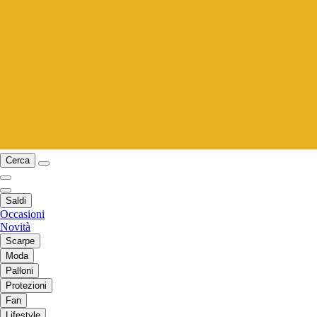
Cerca
Saldi
Occasioni
Novità
Scarpe
Moda
Palloni
Protezioni
Fan
Lifestyle