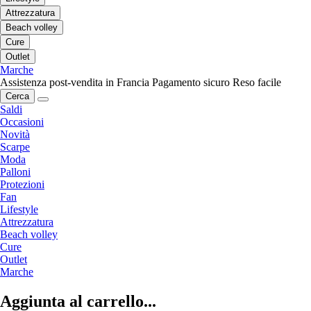
Attrezzatura
Beach volley
Cure
Outlet
Marche
Assistenza post-vendita in Francia
Pagamento sicuro
Reso facile
Cerca
Saldi
Occasioni
Novità
Scarpe
Moda
Palloni
Protezioni
Fan
Lifestyle
Attrezzatura
Beach volley
Cure
Outlet
Marche
Aggiunta al carrello...