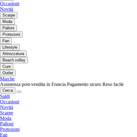
Occasioni
Novità
Scarpe
Moda
Palloni
Protezioni
Fan
Lifestyle
Attrezzatura
Beach volley
Cure
Outlet
Marche
Assistenza post-vendita in Francia
Pagamento sicuro
Reso facile
Cerca
Saldi
Occasioni
Novità
Scarpe
Moda
Palloni
Protezioni
Fan