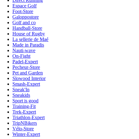
Direct Running
Espace Golf
Foot-Store
Galoppostore
Golf and co
Handball-Store
House of Rugby
La sellerie de Maé
Made in Paradis
Nauti-wave
On-Fight
Padel-Expert
Pecheur-Store
Pet and Garden
Slowood Interior
Smash-Expert
Sneak'In
Sneakids
Sport is good
Training-Fit
Trek-Expert
Triathlon-Expert
TripNBikers
Vélo-Store
Winter-Expert