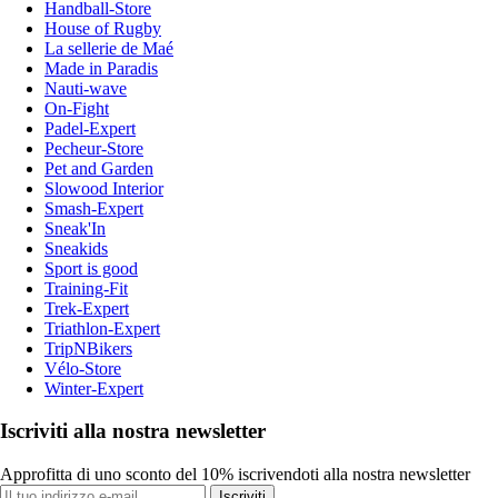
Handball-Store
House of Rugby
La sellerie de Maé
Made in Paradis
Nauti-wave
On-Fight
Padel-Expert
Pecheur-Store
Pet and Garden
Slowood Interior
Smash-Expert
Sneak'In
Sneakids
Sport is good
Training-Fit
Trek-Expert
Triathlon-Expert
TripNBikers
Vélo-Store
Winter-Expert
Iscriviti alla nostra newsletter
Approfitta di uno sconto del 10% iscrivendoti alla nostra newsletter
Iscriviti