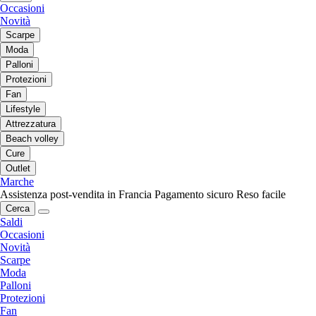
Occasioni
Novità
Scarpe
Moda
Palloni
Protezioni
Fan
Lifestyle
Attrezzatura
Beach volley
Cure
Outlet
Marche
Assistenza post-vendita in Francia
Pagamento sicuro
Reso facile
Cerca
Saldi
Occasioni
Novità
Scarpe
Moda
Palloni
Protezioni
Fan