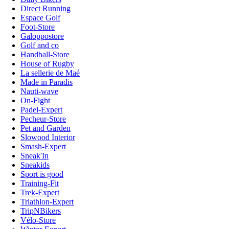
Direct Running
Espace Golf
Foot-Store
Galoppostore
Golf and co
Handball-Store
House of Rugby
La sellerie de Maé
Made in Paradis
Nauti-wave
On-Fight
Padel-Expert
Pecheur-Store
Pet and Garden
Slowood Interior
Smash-Expert
Sneak'In
Sneakids
Sport is good
Training-Fit
Trek-Expert
Triathlon-Expert
TripNBikers
Vélo-Store