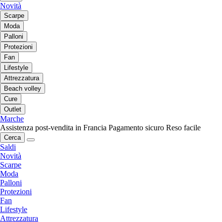
Novità
Scarpe
Moda
Palloni
Protezioni
Fan
Lifestyle
Attrezzatura
Beach volley
Cure
Outlet
Marche
Assistenza post-vendita in Francia
Pagamento sicuro
Reso facile
Cerca
Saldi
Novità
Scarpe
Moda
Palloni
Protezioni
Fan
Lifestyle
Attrezzatura