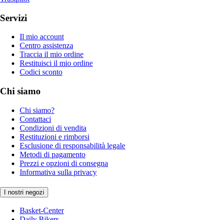
Servizi
Il mio account
Centro assistenza
Traccia il mio ordine
Restituisci il mio ordine
Codici sconto
Chi siamo
Chi siamo?
Contattaci
Condizioni di vendita
Restituzioni e rimborsi
Esclusione di responsabilità legale
Metodi di pagamento
Prezzi e opzioni di consegna
Informativa sulla privacy
I nostri negozi
Basket-Center
Daily Bikers