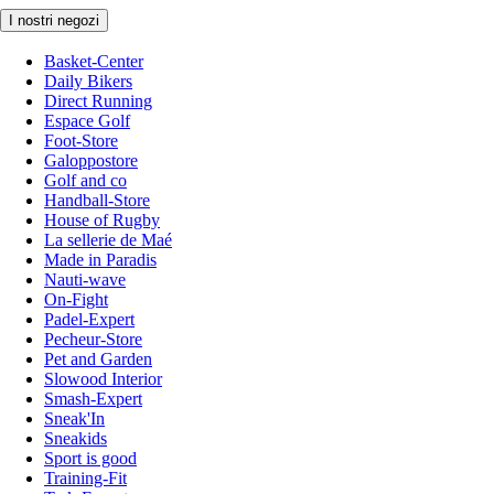
I nostri negozi
Basket-Center
Daily Bikers
Direct Running
Espace Golf
Foot-Store
Galoppostore
Golf and co
Handball-Store
House of Rugby
La sellerie de Maé
Made in Paradis
Nauti-wave
On-Fight
Padel-Expert
Pecheur-Store
Pet and Garden
Slowood Interior
Smash-Expert
Sneak'In
Sneakids
Sport is good
Training-Fit